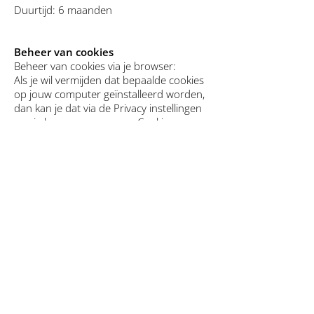
Duurtijd: 6 maanden
Beheer van cookies
Beheer van cookies via je browser:
Als je wil vermijden dat bepaalde cookies
op jouw computer geïnstalleerd worden,
dan kan je dat via de Privacy instellingen
van je browser aangeven. Cookies
verwijderen kan ook via de Privacy
instellingen van je browser.
Beheer van cookies via de website en de
cookie-informatiebanner:
Als gebruiker kan je zelf aangeven of je
enkel essentiële cookies of ook andere
cookies (zoals marketing cookies,…) wil
aanvaarden. Dit doe je door te klikken op
1 van de 2 knoppen onderaan op de
website in de cookiebanner:
"Accepteer alles": als je als gebruiker deze
knop aanklikt, geef je de toestemming om